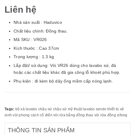
Liên hệ
Nhà sản xuất : Haduvico
Chất liệu chính: Đồng thau.
Mã SKU : VR026
Kích thước : Cao 37cm
Trọng lượng : 1.3 kg
Lắp đặt/ sử dụng: Vòi VR26 dùng cho lavabo sứ, đá
hoặc các chất liệu khác đã gia công lỗ khoét phù hợp.
Phụ kiện : đi kèm bộ dây ống mềm cấp nóng lạnh.
Tags:
bộ xả lavabo
chậu sứ
chậu sứ mỹ thuật
lavabo
sendo
thiết bị vệ
sinh
vòi phong cách cổ điển
vòi rửa bằng đồng thau
vòi rửa đồng
xifong
THÔNG TIN SẢN PHẨM