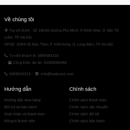
Về chúng tôi
Trụ sở chính : Số 106/20 đường Phú Minh, P. Minh Khai, Q. Bắc Từ
Liêm, TP. Hà Nội.
VPGD: 26/89 Vũ Đức Thận, P. Việt Hưng, Q. Long Biên, TP. Hà Nội
Tư vấn khách lẻ: 0859083333
-
Công trình, dự án: 03388266666
0859083333
-
info@haduvico.com
Hướng dẫn
Chính sách
Hướng dẫn mua hàng
Chính sách thanh toán
Đổi trả và bảo hành
Chính sách vận chuyển
Giao nhận và thanh toán
Chính sách đổi trả
Đăng kí thành viên
Chính sách bảo hành