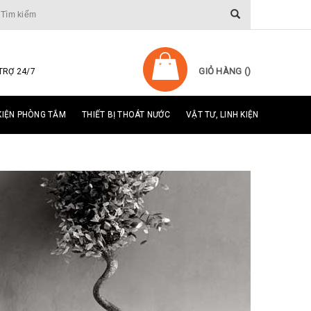
GIỎ HÀNG (
)
TRỢ 24/7
KIỆN PHÒNG TẮM
THIẾT BỊ THOÁT NƯỚC
VẬT TƯ, LINH KIỆN