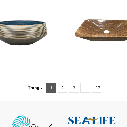
Trang :
1
2
3
...
27