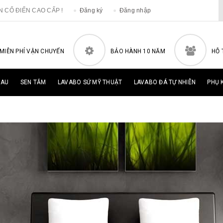
ÂN CỔ ĐIỂN CAO CẤP !
Đăng ký
Đăng nhập
MIỄN PHÍ VẬN CHUYỂN
BẢO HÀNH 10 NĂM
HỖ 
HAU
SEN TẮM
LAVABO SỨ MỸ THUẬT
LAVABO ĐÁ TỰ NHIÊN
PHỤ 