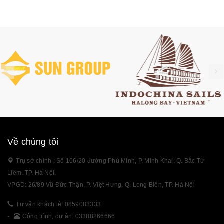
Về chúng tôi
Trụ sở chính : Số 106/20 đường Phú Minh, P. Minh Khai, Q. Bắc Từ
Liêm, TP. Hà Nội.
VPGD: 26/89 Vũ Đức Thận, P. Việt Hưng, Q. Long Biên, TP. Hà Nội
Tư vấn khách lẻ: 0859083333
-
Công trình, dự án: 03388266666