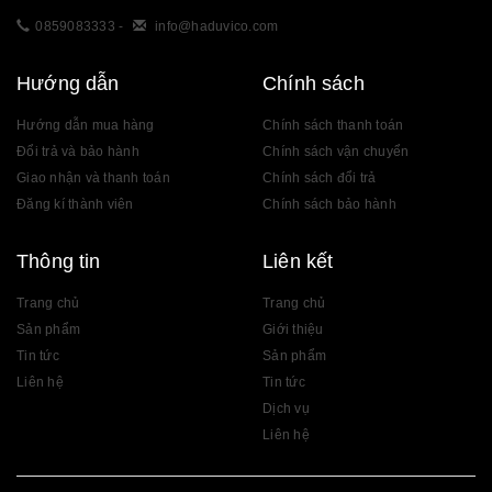
0859083333
-
info@haduvico.com
Hướng dẫn
Chính sách
Hướng dẫn mua hàng
Chính sách thanh toán
Đổi trả và bảo hành
Chính sách vận chuyển
Giao nhận và thanh toán
Chính sách đổi trả
Đăng kí thành viên
Chính sách bảo hành
Thông tin
Liên kết
Trang chủ
Trang chủ
Sản phẩm
Giới thiệu
Tin tức
Sản phẩm
Liên hệ
Tin tức
Dịch vụ
Liên hệ