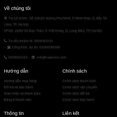
Về chúng tôi
Trụ sở chính : Số 106/20 đường Phú Minh, P. Minh Khai, Q. Bắc Từ
Liêm, TP. Hà Nội.
VPGD: 26/89 Vũ Đức Thận, P. Việt Hưng, Q. Long Biên, TP. Hà Nội
Tư vấn khách lẻ: 0859083333
-
Công trình, dự án: 03388266666
0859083333
-
info@haduvico.com
Hướng dẫn
Chính sách
Hướng dẫn mua hàng
Chính sách thanh toán
Đổi trả và bảo hành
Chính sách vận chuyển
Giao nhận và thanh toán
Chính sách đổi trả
Đăng kí thành viên
Chính sách bảo hành
Thông tin
Liên kết