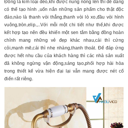
Đồng là kim loại dẻo,khi được nung nóng lên thì dễ dàng
có thể tạo hình ,uốn nắn những sản phẩm cho thật độc
đáo,nào là thanh vòi thẳng,thanh vòi lò xo,đầu vòi hình
vuông,tròn,elip.,..Với mỗi một chi tiết như thế,khi được
kết hợp tạo nên đều khiến một sen tắm bằng đồng hoàn
chỉnh mang những vẻ đẹp khác nhau,cái thì cứng
cỏi,mạnh mẽ,cái thì nhẹ nhàng,thanh thoát. Để đáp ứng
được hết nhu cầu của khách hàng thì các nhà sản xuất
đã không ngừng vận động,sáng tạo,phối hợp hài hòa
trong thiết kế vừa hiện đại lại vẫn mang được nét cổ
điển rất riêng.