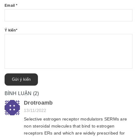
Email
*
Ý kiến
*
Gửi ý kiến
BÌNH LUẬN (2)
Drotroamb
13/11/2022
Selective estrogen receptor modulators SERMs are
non steroidal molecules that bind to estrogen
receptors ERs and which are widely prescribed for