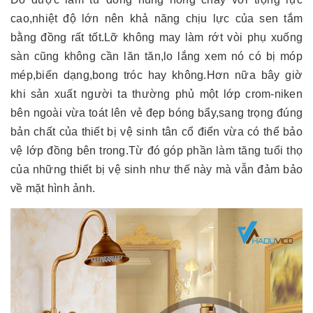
cao,nhiệt độ lớn nên khả năng chịu lực của sen tắm
bằng đồng rất tốt.Lỡ không may làm rớt vòi phụ xuống
sàn cũng không cần lăn tăn,lo lắng xem nó có bị móp
mép,biến dạng,bong tróc hay không.Hơn nữa bây giờ
khi sản xuất người ta thường phủ một lớp crom-niken
bên ngoài vừa toát lên vẻ đẹp bóng bẩy,sang trọng đúng
bản chất của thiết bị vệ sinh tân cổ điển vừa có thể bảo
vệ lớp đồng bên trong.Từ đó góp phần làm tăng tuổi thọ
của những thiết bị vệ sinh như thế này mà vẫn đảm bảo
về mặt hình ảnh.