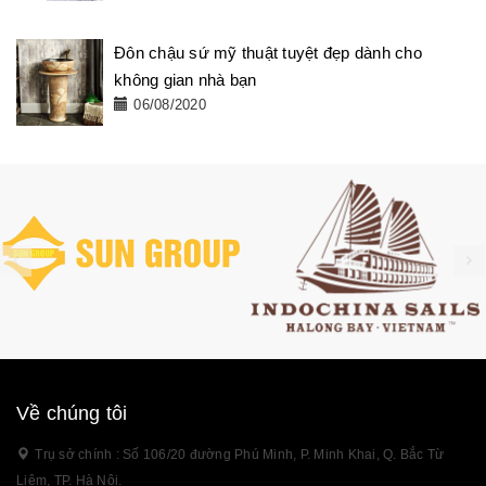
Đôn chậu sứ mỹ thuật tuyệt đẹp dành cho
không gian nhà bạn
06/08/2020
Về chúng tôi
Trụ sở chính : Số 106/20 đường Phú Minh, P. Minh Khai, Q. Bắc Từ
Liêm, TP. Hà Nội.