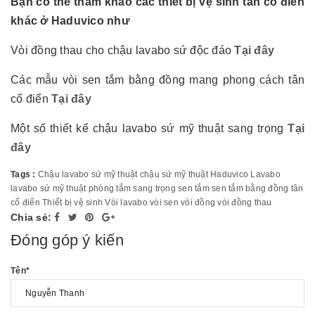
Bạn có thể tham khảo các thiết bị vệ sinh tân cổ điển
khác ở Haduvico như
Vòi đồng thau cho chậu lavabo sứ độc đáo
Tại đây
Các mẫu vòi sen tắm bằng đồng mang phong cách tân
cổ điển
Tại đây
Một số thiết kế chậu lavabo sứ mỹ thuật sang trọng
Tại
đây
Tags :
Chậu lavabo sứ mỹ thuật
chậu sứ mỹ thuật
Haduvico
Lavabo
lavabo sứ mỹ thuật
phòng tắm
sang trọng
sen tắm
sen tắm bằng đồng
tân
cổ điển
Thiết bị vệ sinh
Vòi lavabo
vòi sen
vòi đồng
vòi đồng thau
Chia sẻ:
Đóng góp ý kiến
Tên
*