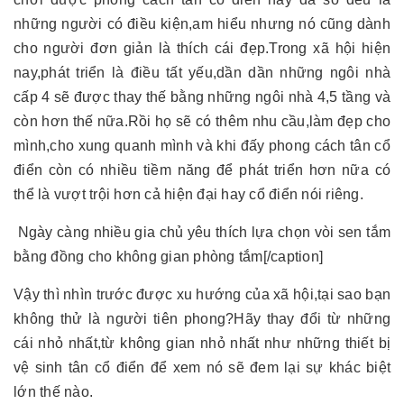
những người có điều kiện,am hiểu nhưng nó cũng dành
cho người đơn giản là thích cái đẹp.Trong xã hội hiện
nay,phát triển là điều tất yếu,dần dần những ngôi nhà
cấp 4 sẽ được thay thế bằng những ngôi nhà 4,5 tầng và
còn hơn thế nữa.Rồi họ sẽ có thêm nhu cầu,làm đẹp cho
mình,cho xung quanh mình và khi đấy phong cách tân cổ
điển còn có nhiều tiềm năng để phát triển hơn nữa có
thể là vượt trội hơn cả hiện đại hay cổ điển nói riêng.
Ngày càng nhiều gia chủ yêu thích lựa chọn vòi sen tắm
bằng đồng cho không gian phòng tắm[/caption]
Vậy thì nhìn trước được xu hướng của xã hội,tại sao bạn
không thử là người tiên phong?Hãy thay đổi từ những
cái nhỏ nhất,từ không gian nhỏ nhất như những thiết bị
vệ sinh tân cổ điển để xem nó sẽ đem lại sự khác biệt
lớn thế nào.