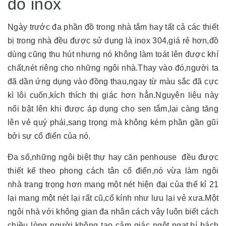
đồ inox
Ngày trước đa phần đồ trong nhà tắm hay tất cả các thiết
bị trong nhà đều được sử dụng là inox 304,giá rẻ hơn,đồ
dùng cũng thu hút nhưng nó không làm toát lên được khí
chất,nét riêng cho những ngôi nhà.Thay vào đó,người ta
đã dần ứng dụng vào đồng thau,ngay từ màu sắc đã cực
kì lôi cuốn,kích thích thị giác hơn hẳn.Nguyên liệu này
nổi bật lên khi được áp dụng cho sen tắm,lại càng tăng
lên vẻ quý phái,sang trọng mà không kém phần gần gũi
bởi sự cổ điển của nó.
Đa số,những ngôi biệt thự hay căn penhouse đều được
thiết kế theo phong cách tân cổ điển,nó vừa làm ngôi
nhà trang trọng hơn mang một nét hiện đại của thế kỉ 21
lại mang một nét lại rất cũ,cổ kính như lưu lại vẻ xưa.Một
ngôi nhà với không gian đa nhân cách vậy luôn biết cách
chiều lòng người,không tạo cảm giác ngột ngạt,bí bách