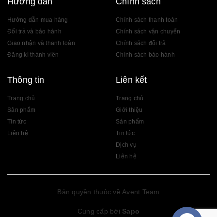
Hướng dẫn
Chính sách
Hướng dẫn mua hàng
Chính sách thanh toán
Đổi trả và bảo hành
Chính sách vận chuyển
Giao nhận và thanh toán
Chính sách đổi trả
Đăng kí thành viên
Chính sách bảo hành
Thông tin
Liên kết
Trang chủ
Trang chủ
Sản phẩm
Giới thiệu
Tin tức
Sản phẩm
Liên hệ
Tin tức
Dịch vụ
Liên hệ
Bản quyền thuộc về Avent Team
Cung cấp bởi
Sapo