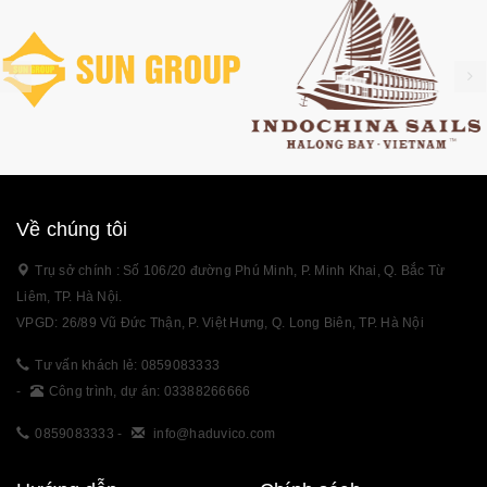
Về chúng tôi
Trụ sở chính : Số 106/20 đường Phú Minh, P. Minh Khai, Q. Bắc Từ
Liêm, TP. Hà Nội.
VPGD: 26/89 Vũ Đức Thận, P. Việt Hưng, Q. Long Biên, TP. Hà Nội
Tư vấn khách lẻ: 0859083333
-
Công trình, dự án: 03388266666
0859083333
-
info@haduvico.com