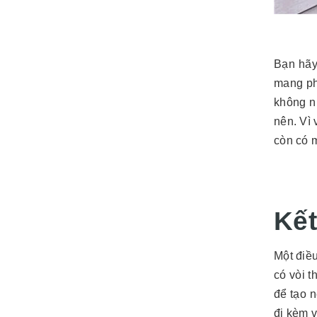
Bạn hãy
mang ph
không n
nên. Vì
còn có m
Kết
Một điề
có vòi t
để tạo 
đi kèm 