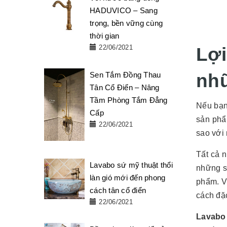
HADUVICO – Sang
trọng, bền vững cùng
thời gian
Lợ
22/06/2021
nhữ
Sen Tắm Đồng Thau
Tân Cổ Điển – Nâng
Tầm Phòng Tắm Đẳng
Nếu bạn
Cấp
sản ph
22/06/2021
sao với 
Tất cả 
Lavabo sứ mỹ thuật thổi
những s
làn gió mới đến phong
phẩm. V
cách tân cổ điển
cách đặc
22/06/2021
Lavabo