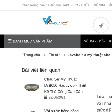
Chào mừng bạn đã đến với HADUVICO - THIẾT BỊ VỆ SINH T
DANH MỤC SẢN PHẨM
VÒI BẰNG ĐỒNG T
Trang chủ
Tin tức
Lavabo sứ mỹ thuật cho 
Bài viết liên quan
Chậu Sứ Mỹ Thuật
LVB050 Haduvico - Thiết
Kế Thủ Công Cao Cấp
Lựa ch
22/06/2021
với nhữ
thức để 
Vòi nước bằng đồng