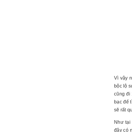
Vì vậy 
bộc lộ 
cũng đi 
bạc để t
sẽ rất q
Như tạ
đây có