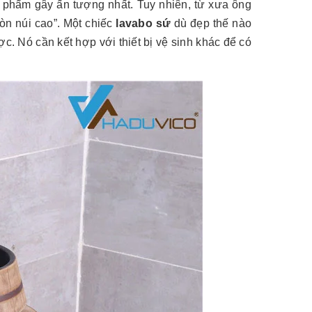
n phẩm gây ấn tượng nhất. Tuy nhiên, từ xưa ông
òn núi cao”. Một chiếc
lavabo sứ
dù đẹp thế nào
. Nó cần kết hợp với thiết bị vệ sinh khác để có