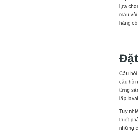
lựa chọ
mẫu vòi
hàng có
Đặt
Câu hỏi
câu hỏi 
từng sả
lắp lava
Tuy nhi
thiết p
những c