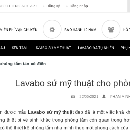
ÂN CỔ ĐIỂN CAO CẤP !
Đăng ký
Đăng nhập
MIỄN PHÍ VẬN CHUYỂN
BẢO HÀNH 10 NĂM
HỖ 
HAU
SEN TẮM
LAVABO SỨ MỸ THUẬT
LAVABO ĐÁ TỰ NHIÊN
PHỤ 
phòng tắm tân cổ điển
Lavabo sứ mỹ thuật cho phòn
22/06/2021
PHẠM MIN
ọn được mẫu
Lavabo sứ mỹ thuậ
t đẹp đã là một việc khá 
ng thiết bị vệ sinh khác trong phòng tắm còn quan trong h
có thể thiết kế phòng tắm nhà mình theo một phong cách của 