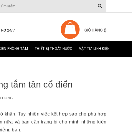
GIỎ HÀNG (
)
TRỢ 24/7
KIỆN PHÒNG TẮM
THIẾT BỊ THOÁT NƯỚC
VẬT TƯ, LINH KIỆN
g tắm tân cổ điển
H DŨNG
khó khăn. Tuy nhiên việc kết hợp sao cho phù hợp
ơn nữa và bạn cần trang bị cho mình những kiến
riêng bạn.