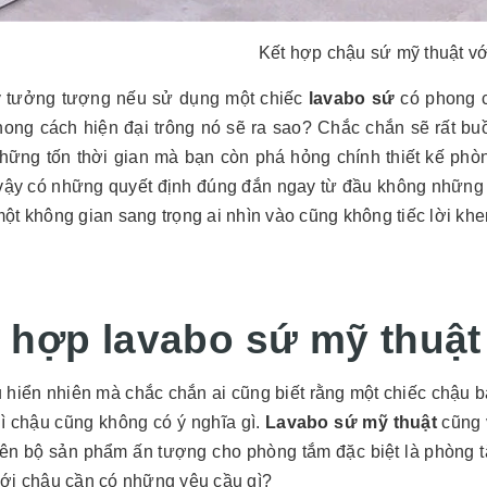
Kết hợp chậu sứ mỹ thuật v
 tưởng tượng nếu sử dụng một chiếc
lavabo sứ
có phong c
ong cách hiện đại trông nó sẽ ra sao? Chắc chắn sẽ rất bu
hững tốn thời gian mà bạn còn phá hỏng chính thiết kế ph
 vậy có những quyết định đúng đắn ngay từ đầu không những s
ột không gian sang trọng ai nhìn vào cũng không tiếc lời kh
 hợp lavabo sứ mỹ thuật
u hiển nhiên mà chắc chắn ai cũng biết rằng một chiếc chậu 
hì chậu cũng không có ý nghĩa gì.
Lavabo sứ mỹ thuật
cũng v
nên bộ sản phẩm ấn tượng cho phòng tắm đặc biệt là phòng 
với chậu cần có những yêu cầu gì?