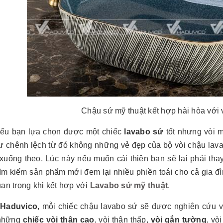
Chậu sứ mỹ thuật kết hợp hài hòa với 
nếu bạn lựa chọn được một chiếc
lavabo sứ
tốt nhưng vòi 
sư chênh lệch từ đó không những vẻ đẹp của bộ vòi chậu lava
xuống theo. Lúc này nếu muốn cải thiện bạn sẽ lại phải thay
ìm kiếm sản phẩm mới đem lại nhiều phiền toái cho cả gia đì
uan trọng khi kết hợp với
Lavabo sứ mỹ thuật
.
i
Haduvico
, mỗi chiếc chậu lavabo sứ sẽ được nghiên cứu và
 những
chiếc vòi thân cao
, vòi thân thấp,
vòi gắn tường
, vò