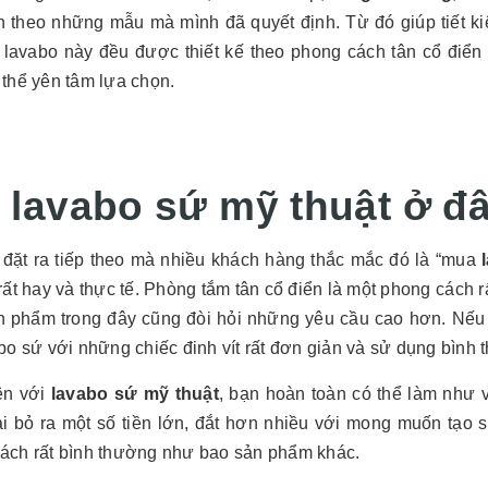
n theo những mẫu mà mình đã quyết định. Từ đó giúp tiết ki
 lavabo này đều được thiết kế theo phong cách tân cổ điể
 thể yên tâm lựa chọn.
 lavabo sứ mỹ thuật ở đ
 đặt ra tiếp theo mà nhiều khách hàng thắc mắc đó là “mua
rất hay và thực tế. Phòng tắm tân cổ điển là một phong cách rất
n phẩm trong đây cũng đòi hỏi những yêu cầu cao hơn. Nếu
bo sứ với những chiếc đinh vít rất đơn giản và sử dụng bình
ên với
lavabo sứ mỹ thuật
, bạn hoàn toàn có thể làm như
hải bỏ ra một số tiền lớn, đắt hơn nhiều với mong muốn tạo 
ách rất bình thường như bao sản phẩm khác.