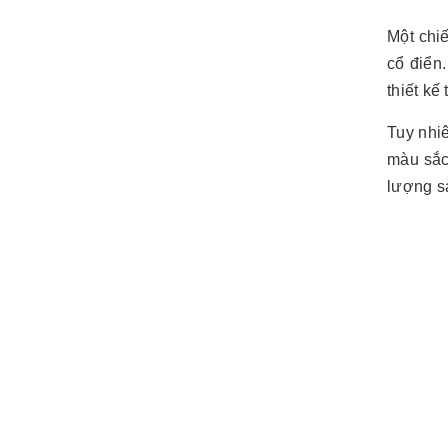
Một chi
cổ điển
thiết kế
Tuy nhiê
màu sắc
lượng sả