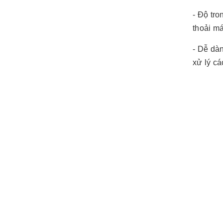
- Độ tro
thoải m
- Dễ dàn
xử lý cá