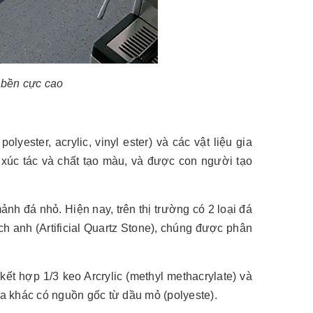
 bền cực cao
yester, acrylic, vinyl ester) và các vật liệu gia
 xúc tác và chất tạo màu, và được con người tạo
h đá nhỏ. Hiện nay, trên thị trường có 2 loại đá
ch anh (Artificial Quartz Stone), chúng được phân
kết hợp 1/3 keo Arcrylic (methyl methacrylate) và
ia khác có nguồn gốc từ dầu mỏ (polyeste).