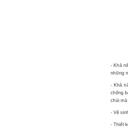
- Khả n
những nh
- Khả n
chống b
chùi mà
- Vệ sin
- Thiết 