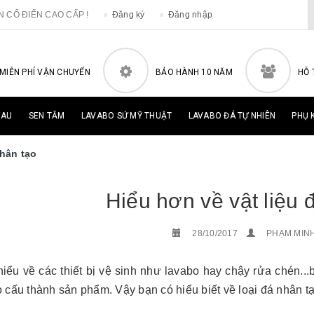
ÂN CỔ ĐIỂN CAO CẤP !
Đăng ký
Đăng nhập
MIỄN PHÍ VẬN CHUYỂN
BẢO HÀNH 10 NĂM
HỖ 
HAU
SEN TẮM
LAVABO SỨ MỸ THUẬT
LAVABO ĐÁ TỰ NHIÊN
PHỤ 
nhân tạo
Hiểu hơn về vật liệu 
28/10/2017
PHẠM MIN
hiểu về các thiết bị vệ sinh như lavabo hay chậy rửa chén...
 cấu thành sản phẩm. Vậy bạn có hiểu biết về loại đá nhân 