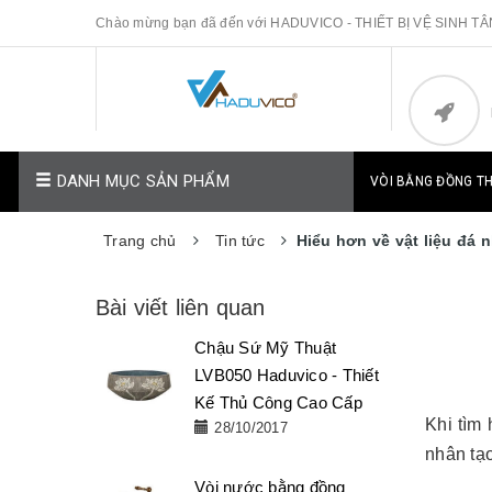
Chào mừng bạn đã đến với HADUVICO - THIẾT BỊ VỆ SINH T
DANH MỤC SẢN PHẨM
VÒI BẰNG ĐỒNG T
Trang chủ
Tin tức
Hiểu hơn về vật liệu đá 
Bài viết liên quan
Chậu Sứ Mỹ Thuật
LVB050 Haduvico - Thiết
Kế Thủ Công Cao Cấp
Khi tìm 
28/10/2017
nhân tạo
Vòi nước bằng đồng