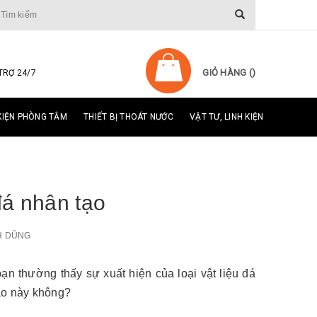
GIỎ HÀNG (
)
TRỢ 24/7
KIỆN PHÒNG TẮM
THIẾT BỊ THOÁT NƯỚC
VẬT TƯ, LINH KIỆN
đá nhân tạo
H DŨNG
bạn thường thấy sự xuất hiện của loại vật liệu đá
tạo này không?