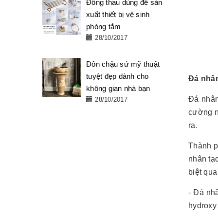
Đồng thau dùng để sản
xuất thiết bị vệ sinh
phòng tắm
28/10/2017
Đôn chậu sứ mỹ thuật
tuyệt đẹp dành cho
Đá nhân
không gian nhà bạn
Đá nhân 
28/10/2017
cường n
ra.
Thành p
nhân tạo
biệt qua
- Đá nhâ
hydroxy 