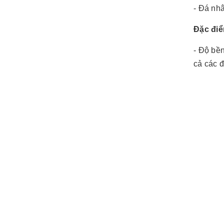
- Đá nhâ
Đặc điể
- Độ bề
cả các đ