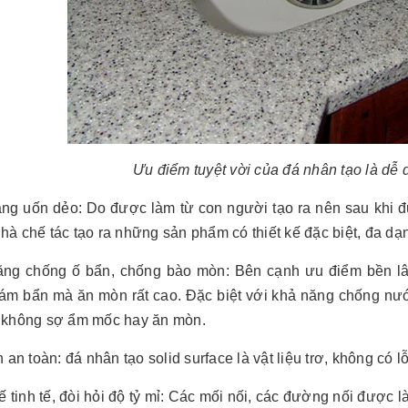
Ưu điểm tuyệt vời của đá nhân tạo là dễ d
ăng uốn dẻo: Do được làm từ con người tạo ra nên sau khi đư
à chế tác tạo ra những sản phẩm có thiết kế đặc biệt, đa dạ
ăng chống ố bẩn, chống bào mòn: Bên cạnh ưu điểm bền lâu
ám bẩn mà ăn mòn rất cao. Đặc biệt với khả năng chống nướ
 không sợ ẩm mốc hay ăn mòn.
h an toàn: đá nhân tạo solid surface là vật liệu trơ, không có 
kế tinh tế, đòi hỏi độ tỷ mỉ: Các mối nối, các đường nối được