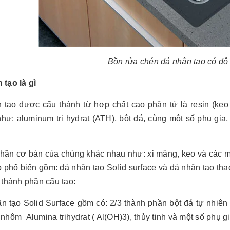
Bồn rửa chén đá nhân tạo có độ
 tạo là gì
tạo được cấu thành từ hợp chất cao phân tử là resin (keo pol
hư: aluminum tri hydrat (ATH), bột đá, cùng một số phụ gia,
hần cơ bản của chúng khác nhau như: xi măng, keo và các mản
 phổ biến gồm: đá nhân tạo Solid surface và đá nhân tạo thạ
 thành phần cấu tạo:
n tạo Solid Surface gồm có: 2/3 thành phần bột đá tự nhiên 
nhôm Alumina trihydrat ( Al(OH)3), thủy tinh và một số phụ g