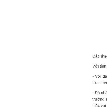
Các ứng
Với tính
- Với đ
rửa chén
- Đá nh
trường 
mắc vui 