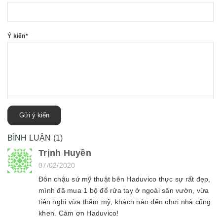
Ý kiến
*
Gửi ý kiến
BÌNH LUẬN (1)
Trịnh Huyền
07/02/2020
Đôn chậu sứ mỹ thuật bên Haduvico thực sự rất đẹp,
mình đã mua 1 bộ để rửa tay ở ngoài sân vườn, vừa
tiện nghi vừa thẩm mỹ, khách nào đến chơi nhà cũng
khen. Cảm ơn Haduvico!