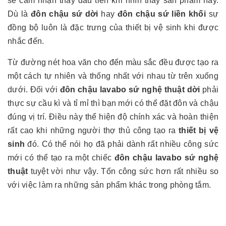
sẽ cảm nhận thấy đầu tiên khi nhìn thấy sản phẩm này.
Dù là
đôn chậu sứ dời
hay
đôn chậu sứ liền khối
sự
đồng bộ luôn là đặc trưng của thiết bị vệ sinh khi được
nhắc đến.
Từ đường nét hoa văn cho đến màu sắc đều được tạo ra
một cách tự nhiên và thống nhất với nhau từ trên xuống
dưới. Đối với
đôn chậu lavabo sứ nghệ thuật dời
phải
thực sự cầu kì và tỉ mỉ thì bạn mới có thể đặt đôn và chậu
đúng vị trí. Điều này thể hiện độ chính xác và hoàn thiện
rất cao khi những người thợ thủ công tạo ra
thiết bị vệ
sinh
đó. Có thể nói họ đã phải dành rất nhiều công sức
mới có thể tạo ra một chiếc
đôn chậu lavabo sứ nghệ
thuật
tuyệt vời như vậy. Tốn công sức hơn rất nhiều so
với việc làm ra những sản phẩm khác trong phòng tắm.