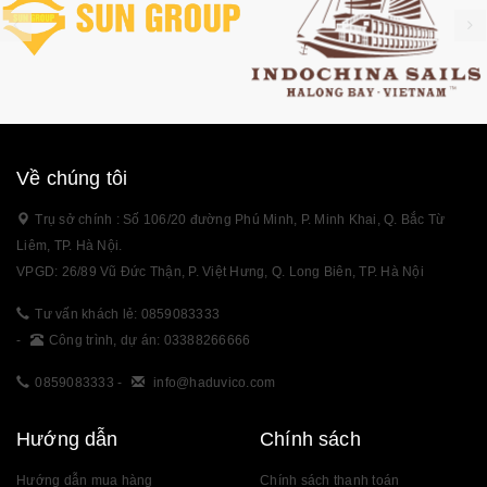
Về chúng tôi
Trụ sở chính : Số 106/20 đường Phú Minh, P. Minh Khai, Q. Bắc Từ
Liêm, TP. Hà Nội.
VPGD: 26/89 Vũ Đức Thận, P. Việt Hưng, Q. Long Biên, TP. Hà Nội
Tư vấn khách lẻ: 0859083333
-
Công trình, dự án: 03388266666
0859083333
-
info@haduvico.com
Hướng dẫn
Chính sách
Hướng dẫn mua hàng
Chính sách thanh toán