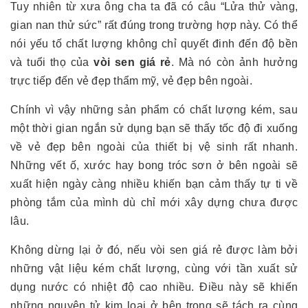
Tuy nhiên từ xưa ông cha ta đã có câu “Lửa thử vàng,
gian nan thử sức” rất đúng trong trường hợp này. Có thể
nói yếu tố chất lượng không chỉ quyết đinh đến độ bền
và tuổi thọ của
vòi sen giá rẻ
. Mà nó còn ảnh hưởng
trực tiếp đến vẻ đẹp thẩm mỹ, vẻ đẹp bên ngoài.
Chính vì vậy những sản phẩm có chất lượng kém, sau
một thời gian ngắn sử dụng bạn sẽ thấy tốc độ đi xuống
về vẻ đẹp bên ngoài của thiết bị vệ sinh rất nhanh.
Những vết ố, xước hay bong tróc sơn ở bên ngoài sẽ
xuất hiện ngày càng nhiều khiến bạn cảm thấy tự ti về
phòng tắm của mình dù chỉ mới xây dựng chưa được
lâu.
Không dừng lại ở đó, nếu vòi sen giá rẻ được làm bởi
những vật liệu kém chất lượng, cùng với tần xuất sử
dụng nước có nhiệt độ cao nhiều. Điều này sẽ khiến
những nguyên tử kim loại ở bên trong sẽ tách ra cùng