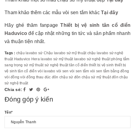
Tham khảo thêm các mẫu vòi sen tắm khác
Tại đây
Hãy ghé thăm fanpage
Thiết bị vệ sinh tân cổ điển
Haduvico
để cập nhật những tin tức và sản phẩm nhanh
và thuận tiện nhất.
Tags :
chậu lavabo sứ
Chậu lavabo sứ mỹ thuật
chậu lavabo sứ nghệ
thuật
Haduvico
Hera
lavabo sứ mỹ thuật
lavabo sứ nghệ thuật
phòng tắm
sang trọng
sứ mỹ thuât
sứ nghệ thuật
tân cổ điển
thiết bị vệ sinh
thiết bị
vệ sinh tân cổ điển
vòi lavabo
vòi sen
vòi sen tắm
vòi sen tắm bằng đồng
vòi đồng
vòi đồng thau đúc
đôn chậu sứ
đôn chậu sứ mỹ thuật
đôn chậu
sứ nghệ thuật
Chia sẻ:
Đóng góp ý kiến
Tên
*