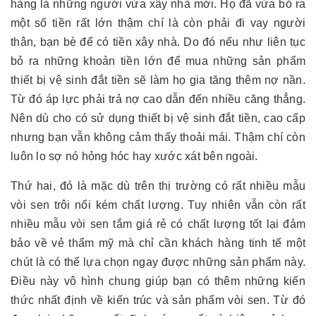
hàng là những người vừa xây nhà mới. Họ đã vừa bỏ ra
một số tiền rất lớn thậm chí là còn phải đi vay người
thân, bạn bè để có tiền xây nhà. Do đó nếu như liên tục
bỏ ra những khoản tiền lớn để mua những sản phẩm
thiết bị vệ sinh đắt tiền sẽ làm họ gia tăng thêm nợ nần.
Từ đó áp lực phải trả nợ cao dẫn đến nhiều căng thẳng.
Nên dù cho có sử dụng thiết bị vệ sinh đắt tiền, cao cấp
nhưng bạn vẫn không cảm thấy thoải mái. Thậm chí còn
luôn lo sợ nó hỏng hóc hay xước xát bên ngoài.
Thứ hai, đó là mặc dù trên thị trường có rất nhiều mẫu
vòi sen trôi nổi kém chất lượng. Tuy nhiên vẫn còn rất
nhiều mẫu vòi sen tắm giá rẻ có chất lượng tốt lại đảm
bảo về vẻ thẩm mỹ mà chỉ cần khách hàng tinh tế một
chút là có thể lựa chọn ngay được những sản phẩm này.
Điều này vô hình chung giúp bạn có thêm những kiến
thức nhất định về kiến trúc và sản phẩm vòi sen. Từ đó