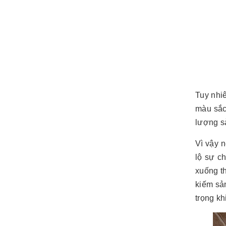
Tuy nhiê
màu sắc
lượng sả
Vì vậy 
lộ sự c
xuống th
kiếm sản
trọng kh