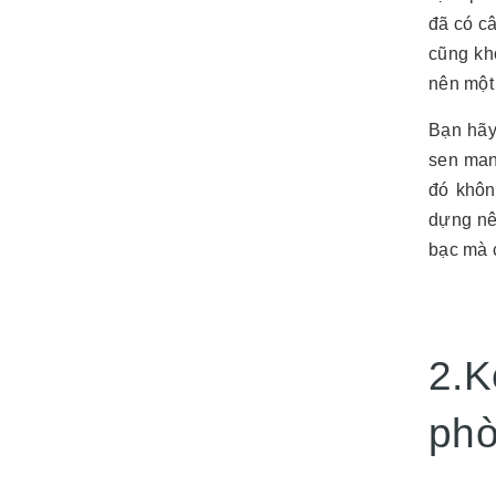
đã có c
cũng kh
nên một 
Bạn hãy
sen man
đó khôn
dựng nê
bạc mà c
2.K
phò