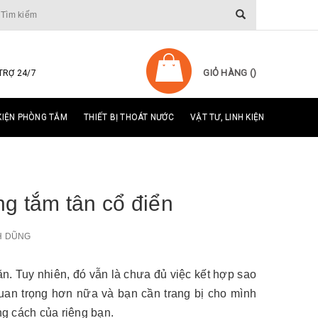
GIỎ HÀNG (
)
TRỢ 24/7
KIỆN PHÒNG TẮM
THIẾT BỊ THOÁT NƯỚC
VẬT TƯ, LINH KIỆN
g tắm tân cổ điển
H DŨNG
. Tuy nhiên, đó vẫn là chưa đủ việc kết hợp sao
quan trọng hơn nữa và bạn cần trang bị cho mình
ng cách của riêng bạn.