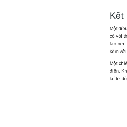
Kết
Một điề
có vòi t
tạo nên
kèm với
Một chi
điển. Kh
kế từ đó