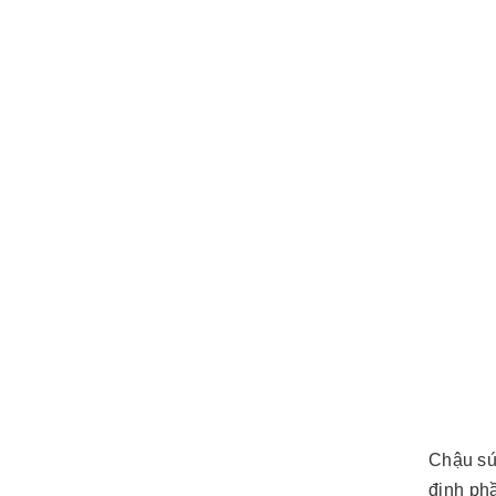
Chậu sứ 
định ph