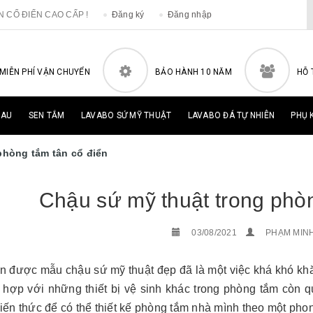
ÂN CỔ ĐIỂN CAO CẤP !
Đăng ký
Đăng nhập
MIỄN PHÍ VẬN CHUYỂN
BẢO HÀNH 10 NĂM
HỖ 
HAU
SEN TẮM
LAVABO SỨ MỸ THUẬT
LAVABO ĐÁ TỰ NHIÊN
PHỤ 
phòng tắm tân cổ điển
Chậu sứ mỹ thuật trong phòn
03/08/2021
PHẠM MIN
n được mẫu chậu sứ mỹ thuật đẹp đã là một việc khá khó khăn
 hợp với những thiết bị vệ sinh khác trong phòng tắm còn 
ến thức để có thể thiết kế phòng tắm nhà mình theo một pho