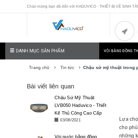
Chào mừng bạn đã đến với HADUVICO - THIẾT BỊ VỆ SINH T
DANH MỤC SẢN PHẨM
VÒI BẰNG ĐỒNG T
Trang chủ
Tin tức
Chậu sứ mỹ thuật trong 
Bài viết liên quan
Chậu Sứ Mỹ Thuật
LVB050 Haduvico - Thiết
Kế Thủ Công Cao Cấp
Lựa chọ
03/08/2021
cho phù
những ki
Vòi nước bằng đồng