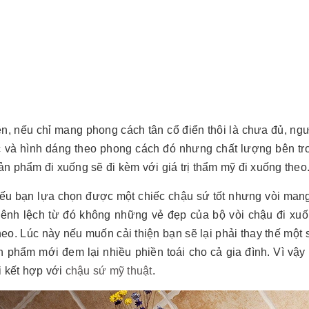
n, nếu chỉ mang phong cách tân cổ điển thôi là chưa đủ, ngư
 và hình dáng theo phong cách đó nhưng chất lượng bên tro
n phẩm đi xuống sẽ đi kèm với giá trị thẩm mỹ đi xuống theo
nếu bạn lựa chọn được một chiếc chậu sứ tốt nhưng vòi man
hênh lệch từ đó không những vẻ đẹp của bộ vòi chậu đi xuố
eo. Lúc này nếu muốn cải thiện bạn sẽ lại phải thay thế một s
 phẩm mới đem lại nhiều phiền toái cho cả gia đình. Vì vậy 
i kết hợp với
chậu sứ mỹ thuật
.