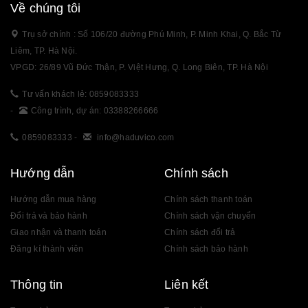
Về chúng tôi
Trụ sở chính : Số 106/20 đường Phú Minh, P. Minh Khai, Q. Bắc Từ
Liêm, TP. Hà Nội.
VPGD: 26/89 Vũ Đức Thận, P. Việt Hưng, Q. Long Biên, TP. Hà Nội
Tư vấn khách lẻ: 0859083333
-
Công trình, dự án: 03388266666
0859083333
-
info@haduvico.com
Hướng dẫn
Chính sách
Hướng dẫn mua hàng
Chính sách thanh toán
Đổi trả và bảo hành
Chính sách vận chuyển
Giao nhận và thanh toán
Chính sách đổi trả
Đăng kí thành viên
Chính sách bảo hành
Thông tin
Liên kết