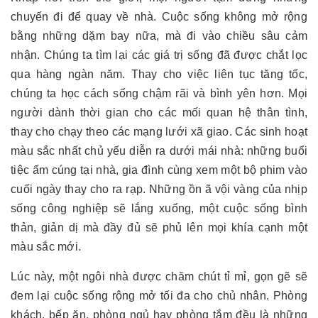
chuyến đi để quay về nhà. Cuộc sống không mở rộng
bằng những dặm bay nữa, mà đi vào chiều sâu cảm
nhận. Chúng ta tìm lại các giá trị sống đã được chắt lọc
qua hàng ngàn năm. Thay cho việc liên tục tăng tốc,
chúng ta học cách sống chậm rãi và bình yên hơn. Mọi
người dành thời gian cho các mối quan hệ thân tình,
thay cho chạy theo các mạng lưới xã giao. Các sinh hoạt
màu sắc nhất chủ yếu diễn ra dưới mái nhà: những buổi
tiệc ấm cúng tại nhà, gia đình cùng xem một bộ phim vào
cuối ngày thay cho ra rạp. Những ồn ã vội vàng của nhịp
sống công nghiệp sẽ lắng xuống, một cuộc sống bình
thản, giản dị mà đầy đủ sẽ phủ lên mọi khía cạnh một
màu sắc mới.
Lúc này, một ngôi nhà được chăm chút tỉ mỉ, gọn gẽ sẽ
đem lại cuộc sống rộng mở tối đa cho chủ nhân. Phòng
khách, bếp ăn, phòng ngủ hay phòng tắm đều là những