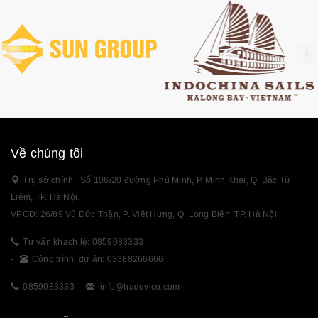
Về chúng tôi
Trụ sở chính : Số 106/20 đường Phú Minh, P. Minh Khai, Q. Bắc Từ
Liêm, TP. Hà Nội.
VPGD: 26/89 Vũ Đức Thận, P. Việt Hưng, Q. Long Biên, TP. Hà Nội
Tư vấn khách lẻ: 0859083333
-
Công trình, dự án: 03388266666
0859083333
-
info@haduvico.com