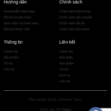
Hướng dẫn
Chính sách
Hướng dẫn mua hàng
Chính sách thanh toán
Đổi trả và bảo hành
Chính sách vận chuyển
Giao nhận và thanh toán
Chính sách đổi trả
Đăng kí thành viên
Chính sách bảo hành
Thông tin
Liên kết
Trang chủ
Trang chủ
Sản phẩm
Giới thiệu
Tin tức
Sản phẩm
Liên hệ
Tin tức
Dịch vụ
Liên hệ
Bản quyền thuộc về Avent Team
Cung cấp bởi
Sapo