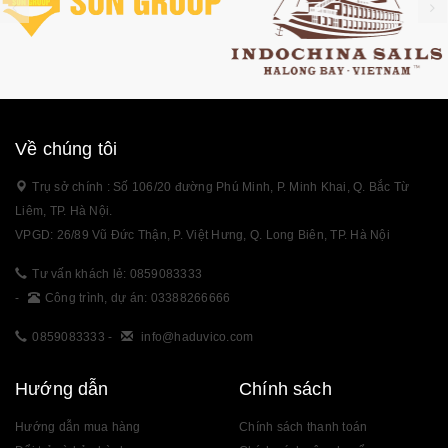
Về chúng tôi
Trụ sở chính : Số 106/20 đường Phú Minh, P. Minh Khai, Q. Bắc Từ
Liêm, TP. Hà Nội.
VPGD: 26/89 Vũ Đức Thận, P. Việt Hưng, Q. Long Biên, TP. Hà Nội
Tư vấn khách lẻ: 0859083333
-
Công trình, dự án: 03388266666
0859083333
-
info@haduvico.com
Hướng dẫn
Chính sách
Hướng dẫn mua hàng
Chính sách thanh toán