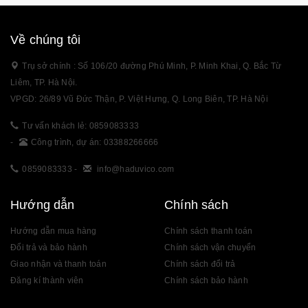
Về chúng tôi
Trụ sở chính : Số 106/20 đường Phú Minh, P. Minh Khai, Q. Bắc Từ
Liêm, TP. Hà Nội.
VPGD: 26/89 Vũ Đức Thận, P. Việt Hưng, Q. Long Biên, TP. Hà Nội
Tư vấn khách lẻ: 0859083333
-
Công trình, dự án: 03388266666
0859083333
-
info@haduvico.com
Hướng dẫn
Chính sách
Hướng dẫn mua hàng
Chính sách thanh toán
Đổi trả và bảo hành
Chính sách vận chuyển
Giao nhận và thanh toán
Chính sách đổi trả
Đăng kí thành viên
Chính sách bảo hành